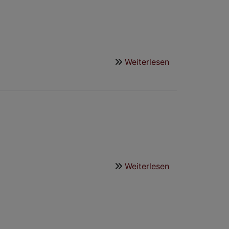
Weiterlesen
über
KONFIRMATIO
2026
Weiterlesen
über
GOTTESDIENS
MÄRZ
2026