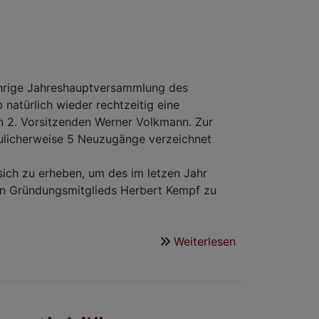
hrige Jahreshauptversammlung des
 natürlich wieder rechtzeitig eine
n 2. Vorsitzenden Werner Volkmann. Zur
reulicherweise 5 Neuzugänge verzeichnet
ch zu erheben, um des im letzen Jahr
en Gründungsmitglieds Herbert Kempf zu
Weiterlesen
über
Neuer
Vorstand
vom
Förderkreis