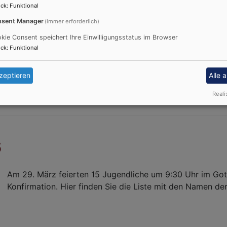
ck
:
Funktional
sent Manager
(immer erforderlich)
eu entdecken
kie Consent speichert Ihre Einwilligungsstatus im Browser
ck
:
Funktional
zeptieren
Alle 
Reali
6
Am 29. März feierten 15 Jugendliche um 9:30 Uhr im Got
Konfirmation. Hier finden Sie die Liste mit den Namen de