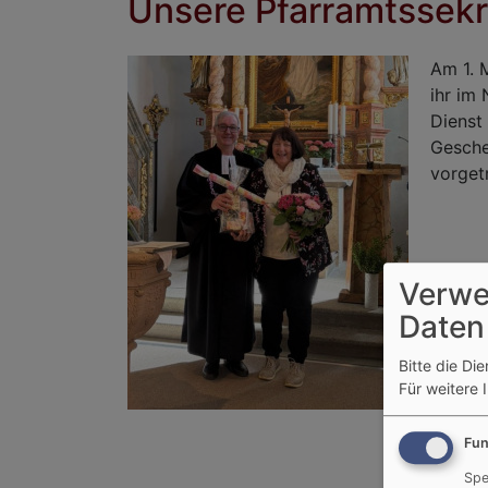
Unsere Pfarramtssekre
Am 1. 
ihr im
Dienst
Gesche
vorget
Verwe
Daten
Bitte die Di
Für weitere 
Fun
Spe