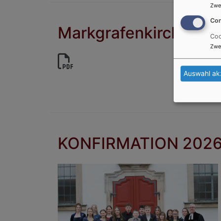
Zwe
Con
Markgrafenkirchen n
Coo
Zwe
Auswahl ak
KONFIRMATION 202