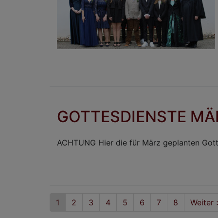
GOTTESDIENSTE MÄ
ACHTUNG Hier die für März geplanten Gott
Seitennummerierung
Aktuelle
1
Seite
2
Seite
3
Seite
4
Seite
5
Seite
6
Seite
7
Seite
8
Nächst
Weiter 
Seite
Seite