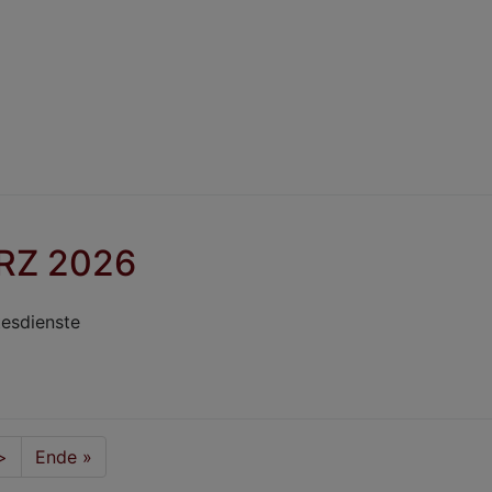
RZ 2026
esdienste
e
>
Last
Ende »
page