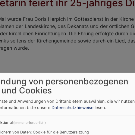
tärin feiert ihr 25-jähriges D
Mai wurde Frau Doris Herpich im Gottesdienst in der Kirche 
 Namen der Landeskirche, des Dekanats und der örtlichen 
 der kirchlichen Einrichtungen. Die Ehrung erfolgte durch d
nks seitens der Kirchengemeinde sowie durch ein Lied, da
ragen wurde.
ndung von personenbezogenen
 und Cookies
enste und Anwendungen von Drittanbietern auswählen, die wir nutze
Informationen bitte unsere
Datenschutzhinweise
lesen.
ktional
(immer erforderlich)
ichern von Daten: Cookie für die Benutzersitzung