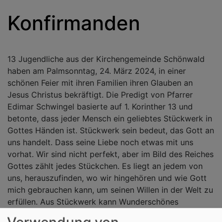
Konfirmanden
13 Jugendliche aus der Kirchengemeinde Schönwald
haben am Palmsonntag, 24. März 2024, in einer
schönen Feier mit ihren Familien ihren Glauben an
Jesus Christus bekräftigt. Die Predigt von Pfarrer
Edimar Schwingel basierte auf 1. Korinther 13 und
betonte, dass jeder Mensch ein geliebtes Stückwerk in
Gottes Händen ist. Stückwerk sein bedeut, das Gott an
uns handelt. Dass seine Liebe noch etwas mit uns
vorhat. Wir sind nicht perfekt, aber im Bild des Reiches
Gottes zählt jedes Stückchen. Es liegt an jedem von
uns, herauszufinden, wo wir hingehören und wie Gott
mich gebrauchen kann, um seinen Willen in der Welt zu
erfüllen. Aus Stückwerk kann Wunderschönes
entstehen. Die Jugendlichen bekamen von der