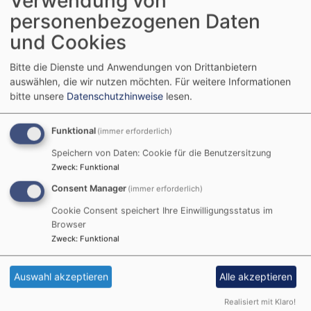
Verwendung von
Gemeinde ein Kreuz und ein Andenken von den
personenbezogenen Daten
Jugendmitarbeiterinnen überreicht.
und Cookies
Unsere Konfirmierten:
Bitte die Dienste und Anwendungen von Drittanbietern
Jannes Fuchs, Sophia Herold, Laura Höfer - Sophie-
auswählen, die wir nutzen möchten.
Für weitere Informationen
Marie Janka, Stijn Klement, Angelina Köstler, Torben
bitte unsere
Datenschutzhinweise
lesen.
Mühl, Mia Ochsenmayer, Hannah Purucker, Justus
Rapp, Maxi-Johanna Reitmeier, Louis Rödel, Hannah
Funktional
(immer erforderlich)
Späthling.
Speichern von Daten: Cookie für die Benutzersitzung
Zweck
:
Funktional
Consent Manager
(immer erforderlich)
Cookie Consent speichert Ihre Einwilligungsstatus im
Browser
Zweck
:
Funktional
Auswahl akzeptieren
Alle akzeptieren
Realisiert mit Klaro!