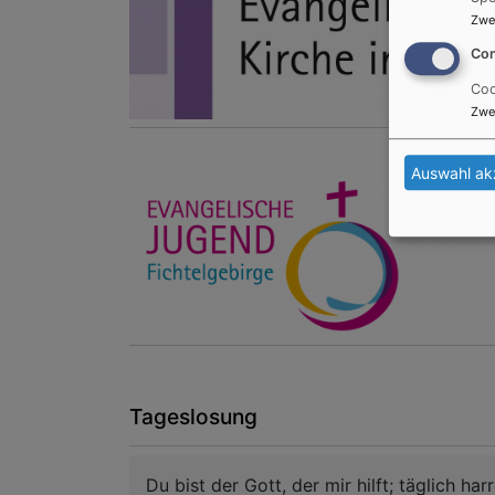
Zwe
Con
Coo
Zwe
Auswahl ak
Tageslosung
Du bist der Gott, der mir hilft; täglich harr