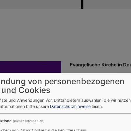
Evangelische Kirche in De
www.ekd.de
ndung von personenbezogenen
 und Cookies
enste und Anwendungen von Drittanbietern auswählen, die wir nutze
Informationen bitte unsere
Datenschutzhinweise
lesen.
ktional
(immer erforderlich)
Evangelisch-Lutherische K
ichern von Daten: Cookie für die Benutzersitzung