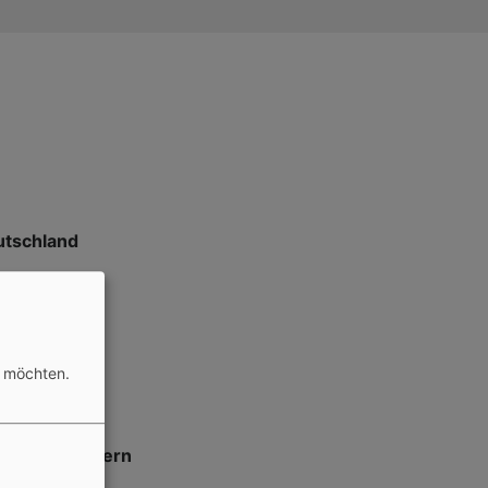
utschland
n möchten.
irche in Bayern