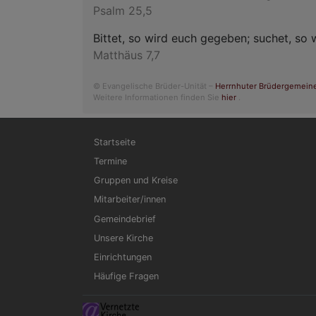
Psalm 25,5
Bittet, so wird euch gegeben; suchet, so w
Matthäus 7,7
© Evangelische Brüder-Unität –
Herrnhuter Brüdergemein
Weitere Informationen finden Sie
hier
.
Hauptnavigation
Startseite
Termine
Gruppen und Kreise
Mitarbeiter/innen
Gemeindebrief
Unsere Kirche
Einrichtungen
Häufige Fragen