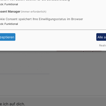
www.bayern-evangelisch.d
ck
:
Funktional
sent Manager
(immer erforderlich)
kie Consent speichert Ihre Einwilligungsstatus im Browser
ck
:
Funktional
zeptieren
Alle 
Evangelische Jugend Ficht
Reali
www.ej-fichtelgebirge.de
e ich auf dich.