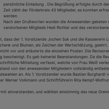
persönliche Einladung . Die Begrüßung erfolgte durch de
Zeit zählt der Förderkreis 43 Mitglieder, es konnten erf
werden.
Nach den Grußworten wurden die Anwesenden gebeten si
verstorbenen Mitglieds Hedi Richter und des verstorben
 dass der 1. Vorsitzende Jochen Suk und die Kassiererin Li
henk und Blumen, als Zeichen der Wertschätzung, geehrt.
richt vor und erläuterte die einzelnen Posten. Die Revisoren
g bescheinigt. Es gab keinerlei Beanstandungen. Da die Re
 schriftliche Mitteilung verfasst, welche von Frau Weiß verl
tand von den anwesenden Mitgliedern vollständig entlaste
ahlen an. Als 1. Vorsitzender wurde Bastian Burghardt vor
der Werner Volkmann und Schriftführerin Rita Kempf-Wolfrum
ermit einverstanden, und wählten einstimmig das neue Grem