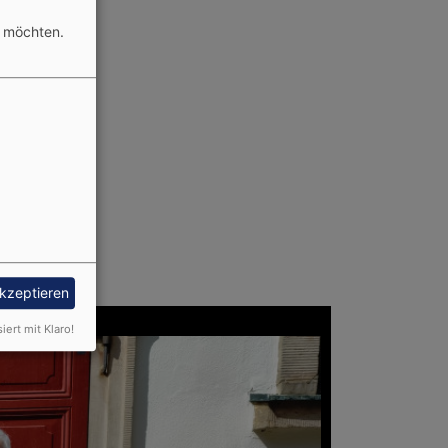
n möchten.
akzeptieren
siert mit Klaro!