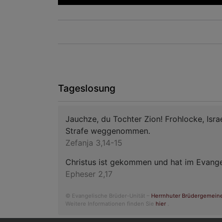
Tageslosung
Jauchze, du Tochter Zion! Frohlocke, Isr
Strafe weggenommen.
Zefanja 3,14-15
Christus ist gekommen und hat im Evangel
Epheser 2,17
© Evangelische Brüder-Unität –
Herrnhuter Brüdergemein
Weitere Informationen finden Sie
hier
.