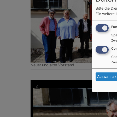
Bitte die Di
Für weitere 
Fun
Spe
Zwe
Con
Coo
Zwe
Neuer und alter Vorstand
Auswahl ak