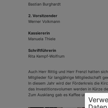
Bastian Burghardt
2. Vorsitzender
Werner Volkmann
Kassiererin
Manuela Thiele
Schriftführerin
Rita Kempf-Wolfrum
Auch Herr Rittig und Herr Frenzl hatten sic
Mitglieder für langjährige Mitgliedschaft ge
In diesem Jahr wird der Förderkreis die K
das Investitionsvolumen werden in Kürze 
Zum Ausklang gab es Kaﬀee und Kuchen.
Verwe
Daten